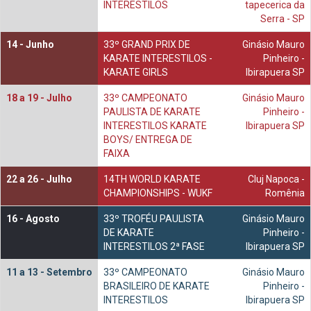
INTERESTILOS
tapecerica da
Serra - SP
14 -
Junho
33º GRAND PRIX DE
Ginásio Mauro
KARATE INTERESTILOS -
Pinheiro -
KARATE GIRLS
Ibirapuera SP
18 a 19 -
Julho
33º CAMPEONATO
Ginásio Mauro
PAULISTA DE KARATE
Pinheiro -
INTERESTILOS KARATE
Ibirapuera SP
BOYS/ ENTREGA DE
FAIXA
22 a 26 -
Julho
14TH WORLD KARATE
Cluj Napoca -
CHAMPIONSHIPS - WUKF
Romênia
16 -
Agosto
33º TROFÉU PAULISTA
Ginásio Mauro
DE KARATE
Pinheiro -
INTERESTILOS 2ª FASE
Ibirapuera SP
11 a 13 -
Setembro
33º CAMPEONATO
Ginásio Mauro
BRASILEIRO DE KARATE
Pinheiro -
INTERESTILOS
Ibirapuera SP