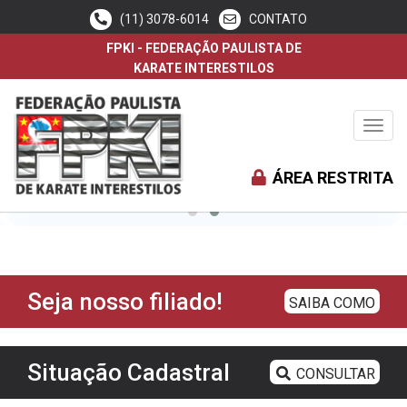
(11) 3078-6014
CONTATO
FPKI - FEDERAÇÃO PAULISTA DE
KARATE INTERESTILOS
Toggl
navig
ÁREA RESTRITA
Seja nosso filiado!
SAIBA COMO
Situação Cadastral
CONSULTAR