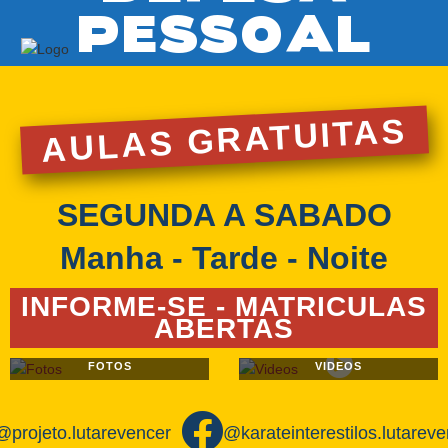
PESSOAL
AULAS GRATUITAS
SEGUNDA A SABADO
Manha - Tarde - Noite
INFORME-SE - MATRICULAS
ABERTAS
FOTOS
VIDEOS
@projeto.lutarevencer
@karateinterestilos.lutarev